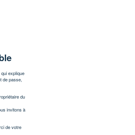
ble
qui explique
ot de passe,
opriétaire du
ous invitons à
ci de votre