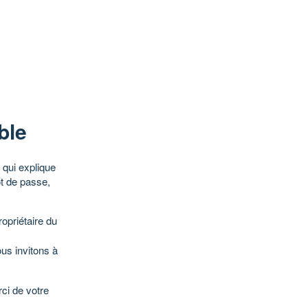
ble
qui explique
ot de passe,
opriétaire du
ous invitons à
ci de votre