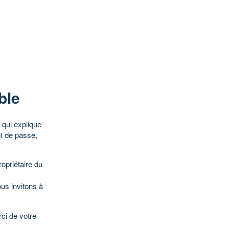
ble
qui explique
ot de passe,
opriétaire du
ous invitons à
ci de votre